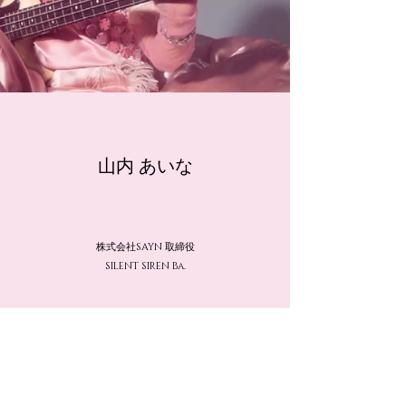
​山内 あいな​
株式会社SAYN 取締役
SILENT SIREN Ba.
キャラクター、ロゴ、グッズデザイン担当。初の
個展も開催。
番組の企画でスタートした絵本制作企画で、コン
テスト入賞し2019年絵本作家デビュー。
お酒のコラムやカーセンサーの連載もしている。