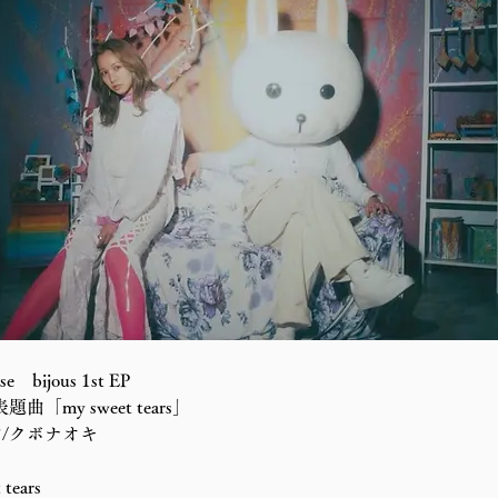
se　bijous 1st EP

 表題曲「my sweet tears」

/クボナオキ

 tears