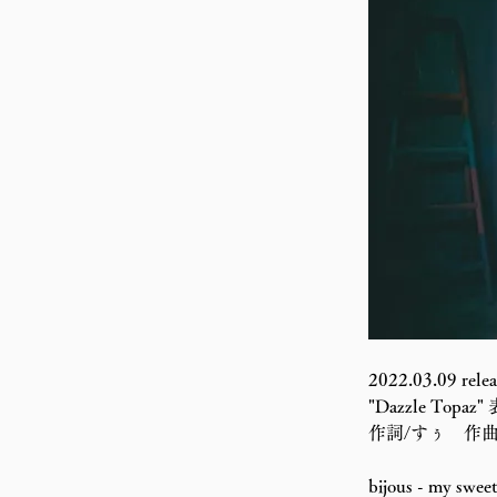
2022.03.09 relea
"Dazzle Topaz"
​作詞/すぅ　作曲
bijous - my sweet