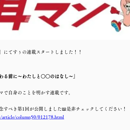
」にてすぅの連載スタートしました！！
わる前に〜わたしと〇〇のはなし〜
』
マで自身のことを明かす連載です。
念すべき第1回が公開しました📖是非チェックしてください！
p/article/column50/012178.html