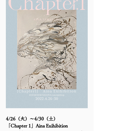
4/26（火）〜4/30（土）
「Chapter 1」Aina Exihibition