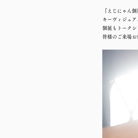
『えじにゃん個展 
キーヴィジュアル
個展もトークシ
皆様のご来場お