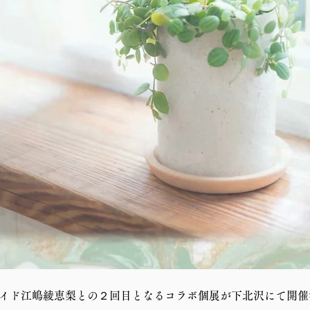
レイド江嶋綾恵梨との２回目となるコラボ個展が下北沢にて開催決